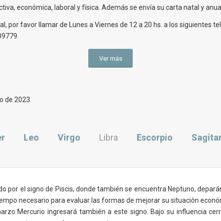
iva, económica, laboral y física. Además se envía su carta natal y anual
, por favor llamar de Lunes a Viernes de 12 a 20 hs. a los siguientes te
09779.
Ver más
zo de 2023
er
Leo
Virgo
Libra
Escorpio
Sagita
ndo por el signo de Piscis, donde también se encuentra Neptuno, depará
 tiempo necesario para evaluar las formas de mejorar su situación eco
arzo Mercurio ingresará también a este signo. Bajo su influencia ce