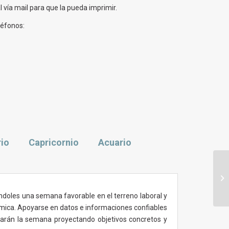
 vía mail para que la pueda imprimir.
léfonos:
rio
Capricornio
Acuario
Ho
pa
de
ndoles una semana favorable en el terreno laboral y
nómica. Apoyarse en datos e informaciones confiables
rrarán la semana proyectando objetivos concretos y