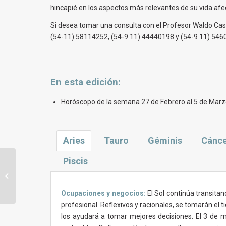
hincapié en los aspectos más relevantes de su vida afect
Si desea tomar una consulta con el Profesor Waldo Casal
(54-11) 58114252, (54-9 11) 44440198 y (54-9 11) 546
En esta
edición
:
Horóscopo de la semana 27 de Febrero al 5 de Mar
Aries
Tauro
Géminis
Cánc
Piscis
Horóscopo y tendencias astrales
para la semana del 19 al 25 de
Febrero de ...
Ocupaciones y negocios:
El Sol continúa transita
profesional. Reflexivos y racionales, se tomarán el
los ayudará a tomar mejores decisiones. El 3 de m