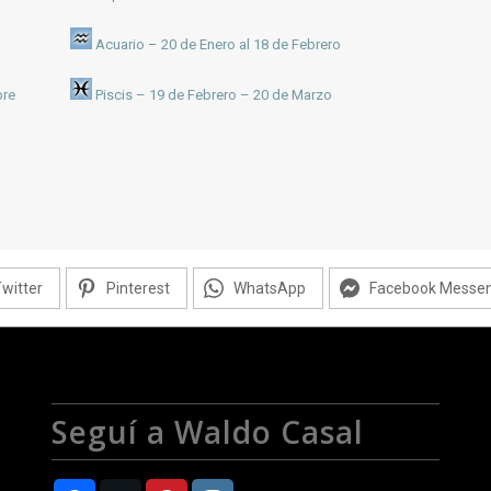
Acuario – 20 de Enero al 18 de Febrero
bre
Piscis – 19 de Febrero – 20 de Marzo
witter
Pinterest
WhatsApp
Facebook Messe
Seguí a Waldo Casal