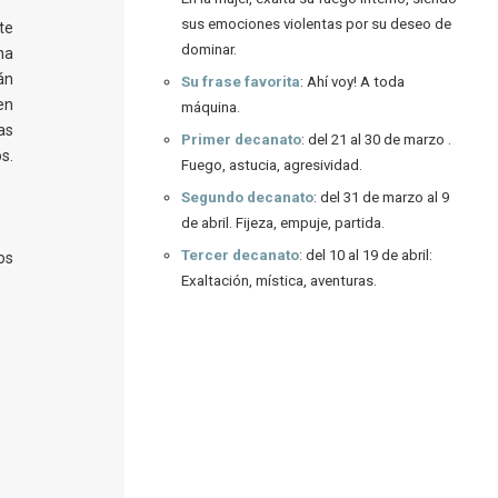
sus emociones violentas por su deseo de
te
dominar.
na
án
Su frase favorita
: Ahí voy! A toda
en
máquina.
as
Primer decanato
: del 21 al 30 de marzo .
s.
Fuego, astucia, agresividad.
Segundo decanato
: del 31 de marzo al 9
de abril. Fijeza, empuje, partida.
Tercer decanato
: del 10 al 19 de abril:
os
Exaltación, mística, aventuras.