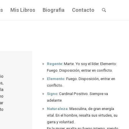
s
Mis Libros
Biografia
Contacto
Regente
: Marte. Yo soy el líder. Elemento:
Fuego. Disposición, entrar en conflicto.
io
Elemento:
Fuego. Disposición, entrar en
s,
conflicto.
la
Signo
: Cardinal Positivo. Siempre va
no
adelante.
ar
Naturaleza
: Masculina, de gran energía
to
vital. En el hombre, resalta sus virtudes, su
garra y voluntad.
En la mujer, exalta su fuego interno, siendo