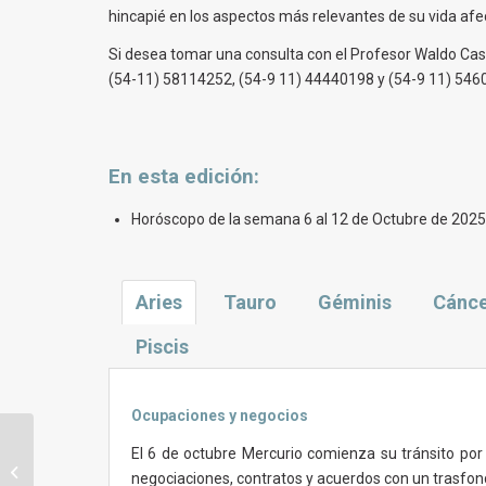
hincapié en los aspectos más relevantes de su vida afect
Si desea tomar una consulta con el Profesor Waldo Casal
(54-11) 58114252, (54-9 11) 44440198 y (54-9 11) 546
En esta
edición
:
Horóscopo de la semana 6 al 12 de Octubre de 2025
Aries
Tauro
Géminis
Cánc
Piscis
Ocupaciones y negocios
Horóscopo y tendencias astrales
El 6 de octubre Mercurio comienza su tránsito por 
para la semana del 28 de Septiembre
negociaciones, contratos y acuerdos con un trasfo