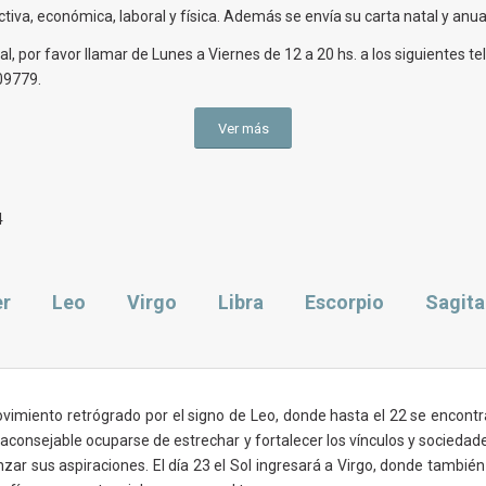
iva, económica, laboral y física. Además se envía su carta natal y anual
, por favor llamar de Lunes a Viernes de 12 a 20 hs. a los siguientes te
09779.
Ver más
4
er
Leo
Virgo
Libra
Escorpio
Sagita
imiento retrógrado por el signo de Leo, donde hasta el 22 se encontr
rá aconsejable ocuparse de estrechar y fortalecer los vínculos y socied
ar sus aspiraciones. El día 23 el Sol ingresará a Virgo, donde también 