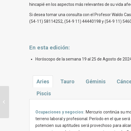
hincapié en los aspectos más relevantes de su vida afect
Si desea tomar una consulta con el Profesor Waldo Casal
(54-11) 58114252, (54-9 11) 44440198 y (54-9 11) 546
En esta
edición
:
Horóscopo de la semana 19 al 25 de Agosto de 202
Aries
Tauro
Géminis
Cánc
Piscis
Horóscopo y tendencias astrales
para la semana del 12 al 18 de
Agosto de 2...
Ocupaciones y negocios:
Mercurio continúa su mov
terreno laboral y profesional. Período en el que se
potencien sus aptitudes será provechoso para alcanz