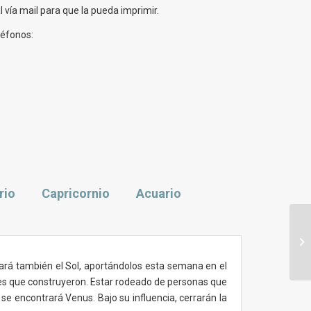
 vía mail para que la pueda imprimir.
léfonos:
rio
Capricornio
Acuario
Ho
pa
de
ará también el Sol, aportándolos esta semana en el
ades que construyeron. Estar rodeado de personas que
se encontrará Venus. Bajo su influencia, cerrarán la