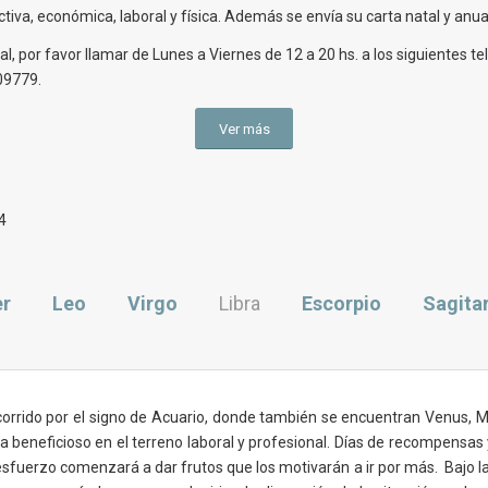
iva, económica, laboral y física. Además se envía su carta natal y anual
, por favor llamar de Lunes a Viernes de 12 a 20 hs. a los siguientes te
09779.
Ver más
4
er
Leo
Virgo
Libra
Escorpio
Sagita
orrido por el signo de Acuario, donde también se encuentran Venus, M
beneficioso en el terreno laboral y profesional. Días de recompensas y
fuerzo comenzará a dar frutos que los motivarán a ir por más. Bajo la i