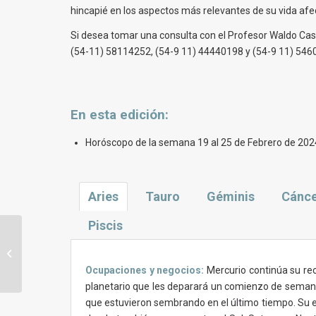
hincapié en los aspectos más relevantes de su vida afect
Si desea tomar una consulta con el Profesor Waldo Casal
(54-11) 58114252, (54-9 11) 44440198 y (54-9 11) 546
En esta
edición
:
Horóscopo de la semana 19 al 25 de Febrero de 202
Aries
Tauro
Géminis
Cánc
Piscis
Horóscopo y tendencias astrales
para la semana del 12 al 18 de
Febrero de ...
Ocupaciones y negocios:
Mercurio continúa su rec
planetario que les deparará un comienzo de semana 
que estuvieron sembrando en el último tiempo. Su es