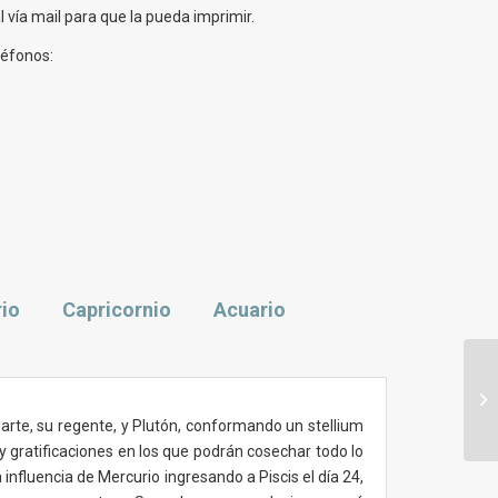
 vía mail para que la pueda imprimir.
léfonos:
rio
Capricornio
Acuario
Ho
pa
de
arte, su regente, y Plutón, conformando un stellium
 gratificaciones en los que podrán cosechar todo lo
nfluencia de Mercurio ingresando a Piscis el día 24,