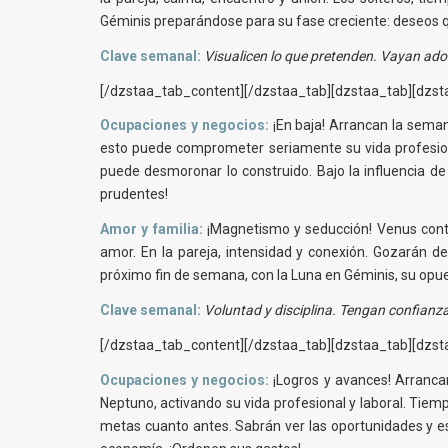
Géminis preparándose para su fase creciente: deseos 
Clave semanal:
Visualicen lo que pretenden. Vayan adon
[/dzstaa_tab_content][/dzstaa_tab][dzstaa_tab][dzsta
Ocupaciones y negocios:
¡En baja! Arrancan la seman
esto puede comprometer seriamente su vida profesiona
puede desmoronar lo construido. Bajo la influencia d
prudentes!
Amor y familia:
¡Magnetismo y seducción! Venus conti
amor. En la pareja, intensidad y conexión. Gozarán d
próximo fin de semana, con la Luna en Géminis, su opue
Clave semanal:
Voluntad y disciplina. Tengan confianza 
[/dzstaa_tab_content][/dzstaa_tab][dzstaa_tab][dzsta
Ocupaciones y negocios:
¡Logros y avances! Arrancan 
Neptuno, activando su vida profesional y laboral. Tiem
metas cuanto antes. Sabrán ver las oportunidades y es