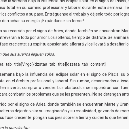
an la semana bajo la influencia del eclipse solar en el signo de Piscis,
miso total en su camino profesional y laboral durante esta semana. 
os conflictos a su paso. Entréguense al trabajo y déjenlo todo por lograr
n derrochar su energía. ¡Expándanse sin temor!
a su recorrido por el signo de Aries, donde también se encuentran Ma
atreverán a todo por amor. Los solteros, tiempo de disfrute. Se animarán 
 creciente: su espíritu apasionado aflorará y los llevará a desafiar los
 que sus sueños lleguen solos.
a_tab_title]Virgo[/dzstaa_tab_title][dzstaa_tab_content]
semana bajo la influencia del eclipse solar en el signo de Piscis, su
nte en el ámbito profesional y laboral. Sin rumbo, desanimados e i
iten invertir, comprar o vender. Los obstáculos se impondrán con fuer
ra combatir los problemas que se les presenten. ¡No se detengan ante
rido por el signo de Aries, donde también se encuentran Marte y Urano
os solteros dejarán volar su imaginación y su creatividad, gozando de m
 fase creciente: pongan sus pies sobre la tierra y cuiden lo que tienen
an lo que sientan.