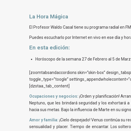
La Hora Mágica
El Profesor Waldo Casal tiene su programa radial en FM 
Puedes escucharlo por Internet en vivo en ese día y ho
En esta
edición
:
Horóscopo de la semana 27 de Febrero al 5 de Marz
[zoomtabsandaccordions skin=”skin-box” design_tabspo
toggle_type=”toogle” settings_appendwholecontent=”of
[dzstaa_tab_content]
Ocupaciones y negocios:
¡Orden y planificación! Arran
Neptuno, que les brindará seguridad y los exhortará a 
hacia sus metas. Bajo la influencia de Marte en su sign
Amor y familia:
¡Cielo despejado! Venus continúa su re
sensualidad y placer. Tiempo de encantar. Los solter