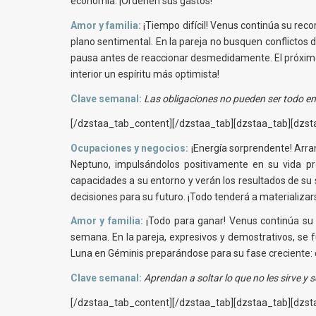
economía. ¡Ordenen sus gastos!
Amor y familia:
¡Tiempo difícil! Venus continúa su reco
plano sentimental. En la pareja no busquen conflictos d
pausa antes de reaccionar desmedidamente. El próximo 
interior un espíritu más optimista!
Clave semanal:
Las obligaciones no pueden ser todo en 
[/dzstaa_tab_content][/dzstaa_tab][dzstaa_tab][dzsta
Ocupaciones y negocios:
¡Energía sorprendente! Arranc
Neptuno, impulsándolos positivamente en su vida pr
capacidades a su entorno y verán los resultados de su 
decisiones para su futuro. ¡Todo tenderá a materializar
Amor y familia:
¡Todo para ganar! Venus continúa su
semana. En la pareja, expresivos y demostrativos, se f
Luna en Géminis preparándose para su fase creciente: e
Clave semanal:
Aprendan a soltar lo que no les sirve y 
[/dzstaa_tab_content][/dzstaa_tab][dzstaa_tab][dzsta