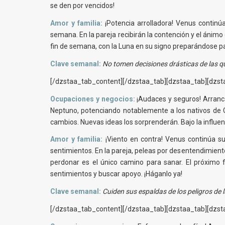
se den por vencidos!
Amor y familia:
¡Potencia arrolladora! Venus continú
semana. En la pareja recibirán la contención y el ánimo
fin de semana, con la Luna en su signo preparándose pa
Clave semanal:
No tomen decisiones drásticas de las q
[/dzstaa_tab_content][/dzstaa_tab][dzstaa_tab][dzsta
Ocupaciones y negocios:
¡Audaces y seguros! Arrancan
Neptuno, potenciando notablemente a los nativos de Cá
cambios. Nuevas ideas los sorprenderán. Bajo la influe
Amor y familia:
¡Viento en contra! Venus continúa s
sentimientos. En la pareja, peleas por desentendimiento
perdonar es el único camino para sanar. El próximo 
sentimientos y buscar apoyo. ¡Háganlo ya!
Clave semanal:
Cuiden sus espaldas de los peligros de 
[/dzstaa_tab_content][/dzstaa_tab][dzstaa_tab][dzsta