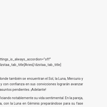
ettings_is_always_accordion=”off”
staa_tab_title]Aries[/dzstaa_tab_title]
, donde también se encuentran el Sol, la Luna, Mercurio y
as y con confianza en sus convicciones lograrán avanzar
e asuntos pendientes. ¡Adelante!
iciando notablemente su vida sentimental. En la pareja,
ana, con la Luna en Géminis preparándose para su fase