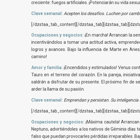
creciente: fuegos artificiales. ¡Potenciarán su vida se
Clave semanal:
Acepten los desafíos. Luchen por cambia
[/dzstaa_tab_content][/dzstaa_tab][dzstaa_tab][dzsta
Ocupaciones y negocios:
¡En marcha! Arrancan la sema
incentivándolos a tomar una actitud activa, emprended
logros y avances. Bajo la influencia de Marte en Arie
camino!
Amor y familia:
¡Encendidos y estimulados! Venus conti
Tauro en el terreno del corazón. En la pareja, iniciati
saldrán a disfrutar de su presente. El próximo fin de
arder la llama de su pasión.
Clave semanal:
Emprendan y persistan. Su inteligencia
[/dzstaa_tab_content][/dzstaa_tab][dzstaa_tab][dzsta
Ocupaciones y negocios:
¡Máxima cautela! Arrancan l
Neptuno, advirtiéndoles a los nativos de Géminis días t
falso que puedan provocarles pérdidas irreparables. Ba