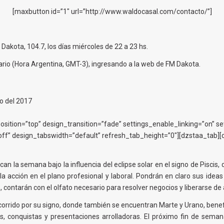
[maxbutton id=”1″ url=”http://www.waldocasal.com/contacto/”]
Dakota, 104.7, los días miércoles de 22 a 23 hs.
rario (Hora Argentina, GMT-3), ingresando a la web de FM Dakota.
o del 2017
sition=”top” design_transition=”fade” settings_enable_linking=”on” s
f” design_tabswidth=”default” refresh_tab_height=”0″][dzstaa_tab][dz
can la semana bajo la influencia del eclipse solar en el signo de Piscis
la acción en el plano profesional y laboral. Pondrán en claro sus ide
o, contarán con el olfato necesario para resolver negocios y liberarse d
corrido por su signo, donde también se encuentran Marte y Urano, benef
os, conquistas y presentaciones arrolladoras. El próximo fin de sem