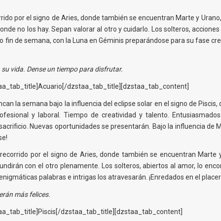
rrido por el signo de Aries, donde también se encuentran Marte y Urano, 
onde no los hay. Sepan valorar al otro y cuidarlo. Los solteros, accion
fin de semana, con la Luna en Géminis preparándose para su fase crecie
su vida. Dense un tiempo para disfrutar.
a_tab_title]Acuario[/dzstaa_tab_title][dzstaa_tab_content]
an la semana bajo la influencia del eclipse solar en el signo de Piscis,
ofesional y laboral. Tiempo de creatividad y talento. Entusiasmado
sacrificio. Nuevas oportunidades se presentarán. Bajo la influencia d
se!
 recorrido por el signo de Aries, donde también se encuentran Marte
undirán con el otro plenamente. Los solteros, abiertos al amor, lo enc
nigmáticas palabras e intrigas los atravesarán. ¡Enredados en el place
serán más felices.
a_tab_title]Piscis[/dzstaa_tab_title][dzstaa_tab_content]