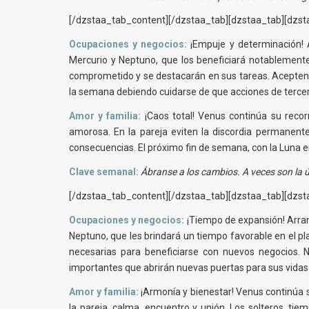
[/dzstaa_tab_content][/dzstaa_tab][dzstaa_tab][dzsta
Ocupaciones y negocios:
¡Empuje y determinación! A
Mercurio y Neptuno, que los beneficiará notablemente 
comprometido y se destacarán en sus tareas. Acepten y 
la semana debiendo cuidarse de que acciones de terce
Amor y familia:
¡Caos total! Venus continúa su reco
amorosa. En la pareja eviten la discordia permanent
consecuencias. El próximo fin de semana, con la Luna e
Clave semanal:
Ábranse a los cambios. A veces son la ú
[/dzstaa_tab_content][/dzstaa_tab][dzstaa_tab][dzsta
Ocupaciones y negocios:
¡Tiempo de expansión! Arranc
Neptuno, que les brindará un tiempo favorable en el pl
necesarias para beneficiarse con nuevos negocios. N
importantes que abrirán nuevas puertas para sus vidas
Amor y familia:
¡Armonía y bienestar! Venus continúa s
la pareja, calma, encuentro y unión. Los solteros, ti