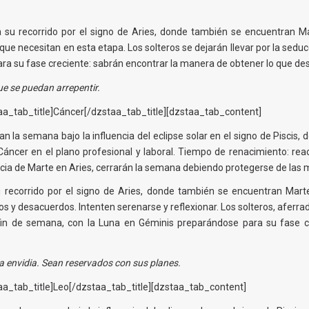
a su recorrido por el signo de Aries, donde también se encuentran M
 que necesitan en esta etapa. Los solteros se dejarán llevar por la sedu
ra su fase creciente: sabrán encontrar la manera de obtener lo que des
ue se puedan arrepentir.
a_tab_title]Cáncer[/dzstaa_tab_title][dzstaa_tab_content]
 la semana bajo la influencia del eclipse solar en el signo de Piscis, 
ncer en el plano profesional y laboral. Tiempo de renacimiento: react
ncia de Marte en Aries, cerrarán la semana debiendo protegerse de las m
u recorrido por el signo de Aries, donde también se encuentran Mar
s y desacuerdos. Intenten serenarse y reflexionar. Los solteros, aferra
fin de semana, con la Luna en Géminis preparándose para su fase cr
la envidia. Sean reservados con sus planes.
a_tab_title]Leo[/dzstaa_tab_title][dzstaa_tab_content]