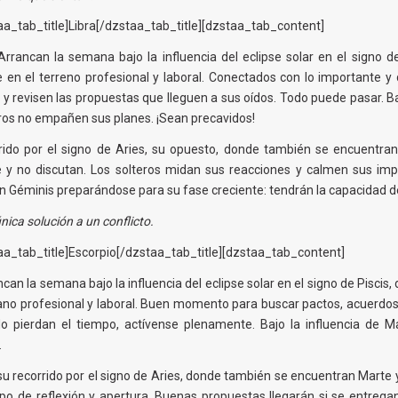
a_tab_title]Libra[/dzstaa_tab_title][dzstaa_tab_content]
rrancan la semana bajo la influencia del eclipse solar en el signo de
en el terreno profesional y laboral. Conectados con lo importante y 
revisen las propuestas que lleguen a sus oídos. Todo puede pasar. Baj
ros no empañen sus planes. ¡Sean precavidos!
rrido por el signo de Aries, su opuesto, donde también se encuentra
e y no discutan. Los solteros midan sus reacciones y calmen sus imp
n Géminis preparándose para su fase creciente: tendrán la capacidad de 
nica solución a un conflicto.
a_tab_title]Escorpio[/dzstaa_tab_title][dzstaa_tab_content]
an la semana bajo la influencia del eclipse solar en el signo de Piscis,
ano profesional y laboral. Buen momento para buscar pactos, acuerdos y
o pierdan el tiempo, actívense plenamente. Bajo la influencia de Ma
.
u recorrido por el signo de Aries, donde también se encuentran Marte y
empo de reflexión y apertura. Buenas propuestas llegarán si se entrega