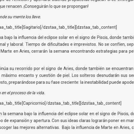
que renacen. ¡Conseguirán lo que se propongan!
de su mente los lleve.
a_tab_title]Sagitario[/dzstaa_tab_title][dzstaa_tab_content]
a bajo la influencia del eclipse solar en el signo de Piscis, donde tamb
l y laboral. Tiempo de dificultades e imprevistos. No se confíen, sep
e Marte en Aries, cerrarán la semana encontrando estrategias para pel
núa su recorrido por el signo de Aries, donde también se encuentran M
e máximo encanto y cuestión de piel. Los solteros desnudarán sus sent
sto, preparándose para su fase creciente: la inestabilidad puede apode
en el proceso de la vida.
a_tab_title]Capricornio[/dzstaa_tab_title][dzstaa_tab_content]
la semana bajo la influencia del eclipse solar en el signo de Piscis, 
po de expansión y apertura. Con sus ideas claras lograrán poner en ma
coger las mejores alternativas. Bajo la influencia de Marte en Aries