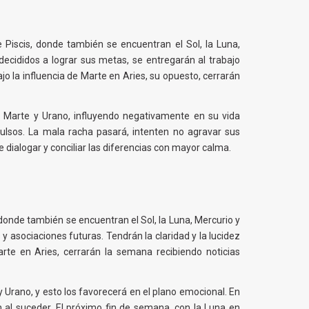
 Piscis, donde también se encuentran el Sol, la Luna,
decididos a lograr sus metas, se entregarán al trabajo
o la influencia de Marte en Aries, su opuesto, cerrarán
n Marte y Urano, influyendo negativamente en su vida
ulsos. La mala racha pasará, intenten no agravar sus
dialogar y conciliar las diferencias con mayor calma.
 donde también se encuentran el Sol, la Luna, Mercurio y
 asociaciones futuras. Tendrán la claridad y la lucidez
rte en Aries, cerrarán la semana recibiendo noticias
 Urano, y esto los favorecerá en el plano emocional. En
n al suceder. El próximo fin de semana, con la Luna en