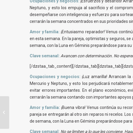
Ocupaciones y negocios:
¡Esfuerzos y desafíos! Arranc
Neptuno, y esto los empuja al sacrificio y el compro
desempeñarse con inteligencia y esfuerzo para sortear l
cerrarán la semana concentrados en sus prioridades si
Amor y familia:
¡Entusiasmo reparador! Venus continú
en esta semana. En la pareja, optimistas y seguros, se 
semana, con la Luna en Géminis preparándose para su fase
Clave semanal:
Avancen con determinación. No esperen
[/dzstaa_tab_content][/dzstaa_tab][dzstaa_tab][dzsta
Ocupaciones y negocios:
¡Luz amarilla! Arrancan la 
Mercurio y Neptuno, y esto los perjudicará notableme
evitar errores importantes. En el plano económico, ev
cerrarán la semana contando con importantes apoyos pa
Amor y familia:
¡Buena vibra! Venus continúa su recor
Horóscopo Semanal – 20 al 26 de
pareja se entregarán al otro sin reparos ni recelos. L
Febrero de 2017
de semana, con la Luna en Géminis preparándose para su
Clave semanal:
No se limiten a lo que les conviene. Hag