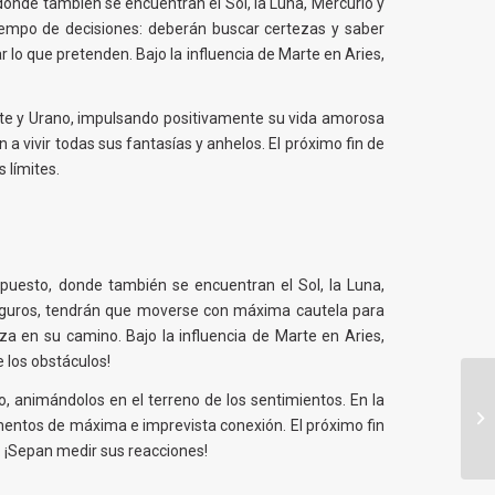
 donde también se encuentran el Sol, la Luna, Mercurio y
Tiempo de decisiones: deberán buscar certezas y saber
 lo que pretenden. Bajo la influencia de Marte en Aries,
rte y Urano, impulsando positivamente su vida amorosa
a vivir todas sus fantasías y anhelos. El próximo fin de
 límites.
 opuesto, donde también se encuentran el Sol, la Luna,
nseguros, tendrán que moverse con máxima cautela para
za en su camino. Bajo la influencia de Marte en Aries,
 los obstáculos!
, animándolos en el terreno de los sentimientos. En la
Ho
omentos de máxima e imprevista conexión. El próximo fin
Ma
. ¡Sepan medir sus reacciones!