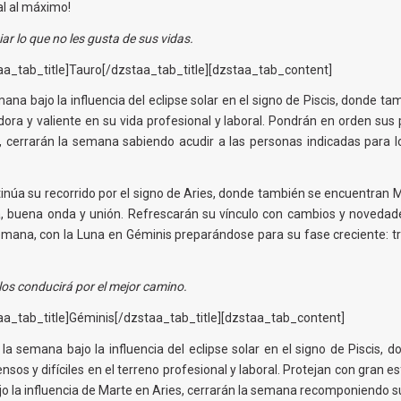
xual al máximo!
r lo que no les gusta de sus vidas.
a_tab_title]Tauro[/dzstaa_tab_title][dzstaa_tab_content]
na bajo la influencia del eclipse solar en el signo de Piscis, donde ta
ora y valiente en su vida profesional y laboral. Pondrán en orden sus 
s, cerrarán la semana sabiendo acudir a las personas indicadas para lo
núa su recorrido por el signo de Aries, donde también se encuentran M
va, buena onda y unión. Refrescarán su vínculo con cambios y novedades
 semana, con la Luna en Géminis preparándose para su fase creciente: 
 los conducirá por el mejor camino.
a_tab_title]Géminis[/dzstaa_tab_title][dzstaa_tab_content]
a semana bajo la influencia del eclipse solar en el signo de Piscis, d
ensos y difíciles en el terreno profesional y laboral. Protejan con gran
jo la influencia de Marte en Aries, cerrarán la semana recomponiendo s