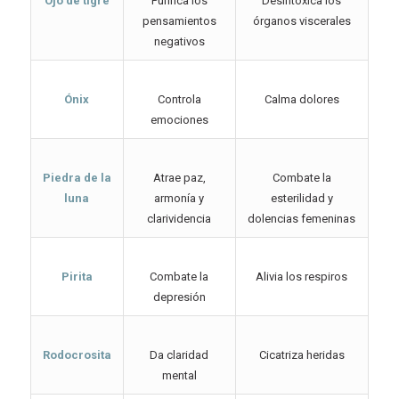
Ojo de tigre
Purifica los
Desintoxica los
pensamientos
órganos viscerales
negativos
Ónix
Controla
Calma dolores
emociones
Piedra de la
Atrae paz,
Combate la
luna
armonía y
esterilidad y
clarividencia
dolencias femeninas
Pirita
Combate la
Alivia los respiros
depresión
Rodocrosita
Da claridad
Cicatriza heridas
mental