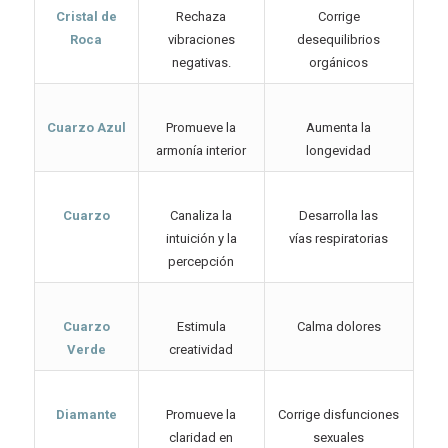
Cristal de
Rechaza
Corrige
Roca
vibraciones
desequilibrios
negativas.
orgánicos
Cuarzo Azul
Promueve la
Aumenta la
armonía interior
longevidad
Cuarzo
Canaliza la
Desarrolla las
intuición y la
vías respiratorias
percepción
Cuarzo
Estimula
Calma dolores
Verde
creatividad
Diamante
Promueve la
Corrige disfunciones
claridad en
sexuales